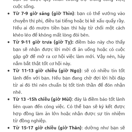
cuộc sống.
Từ 7-9 giờ sáng (giờ Thìn)
: bạn có thể vướng vào
chuyện thị phi, điều tai tiếng hoặc bị kẻ xấu quấy rầy.
Nếu ai đó mượn tiền bạn thì hãy từ chối một cách
khéo léo để không mất lòng đôi bên.
Từ 9-11 giờ trưa (giờ Tỵ):
điềm báo này cho thấy
bạn sẽ nhận được lời mời đi ăn uống hoặc có cuộc
gặp gỡ để mở ra cơ hội việc làm mới. Vậy nên, hãy
nắm bắt thật tốt cơ hội này.
Từ 11-13 giờ chiều (giờ Ngọ)
: sẽ có nhiều tin tốt
lành đến với bạn. Nếu bạn đang chờ đợi lời hồi đáp
từ ai đó thì nên chuẩn bị tốt tinh thần để đón nhận
nhé.
Từ 13 -15h chiều (giờ Mùi)
: đây là điềm báo tốt lành
liên quan đến công việc. Có thể bạn sẽ ký kết được
hợp đồng làm ăn lớn hoặc nhận được sự tín nhiệm
từ đồng nghiệp.
Từ 15-17 giờ chiều (giờ Thân)
: dường như bạn sẽ