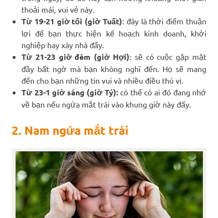
thoải mái, vui vẻ này.
Từ 19-21 giờ tối (giờ Tuất)
: đây là thời điểm thuận
lợi để bạn thực hiện kế hoạch kinh doanh, khởi
nghiệp hay xây nhà đấy.
Từ 21-23 giờ đêm (giờ Hợi)
: sẽ có cuộc gặp mặt
đầy bất ngờ mà bạn không nghĩ đến. Họ sẽ mang
đến cho bạn những tin vui và nhiều điều thú vị.
Từ 23-1 giờ sáng (giờ Tý):
có thể có ai đó đang nhớ
về bạn nếu ngứa mắt trái vào khung giờ này đấy.
2. Nam ngứa mắt trái