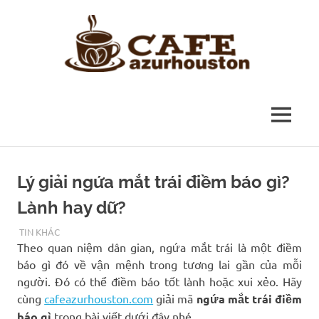
Skip
to
content
tin
tức
MENU
thể
Lý giải ngứa mắt trái điềm báo gì?
thao
Lành hay dữ?
THÁNG 2 15, 2023
RIVERFLOW
TIN KHÁC
Theo quan niệm dân gian, ngứa mắt trái là một điềm
báo gì đó về vận mệnh trong tương lai gần của mỗi
người. Đó có thể điềm báo tốt lành hoặc xui xẻo. Hãy
cùng
cafeazurhouston.com
giải mã
ngứa mắt trái điềm
báo gì
trong bài viết dưới đây nhé.