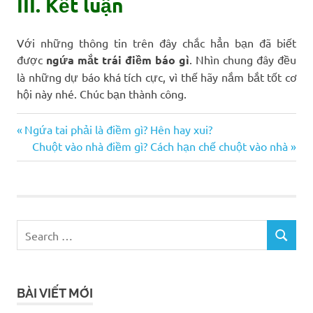
III. Kết luận
Với những thông tin trên đây chắc hẳn bạn đã biết
được
ngứa mắt trái điềm báo gì
. Nhìn chung đây đều
là những dự báo khá tích cực, vì thế hãy nắm bắt tốt cơ
hội này nhé. Chúc bạn thành công.
Previous
Ngứa tai phải là điềm gì? Hên hay xui?
Điều
Post:
Next
Chuột vào nhà điềm gì? Cách hạn chế chuột vào nhà
Post:
hướng
bài
viết
BÀI VIẾT MỚI