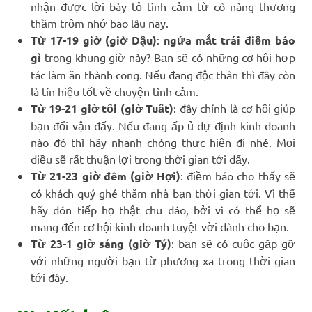
nhận được lời bày tỏ tình cảm từ cô nàng thương
thầm trộm nhớ bao lâu nay.
Từ 17-19 giờ (giờ Dậu)
:
ngứa mắt trái điềm báo
gì
trong khung giờ này? Bạn sẽ có những cơ hội hợp
tác làm ăn thành cong. Nếu đang độc thân thì đây còn
là tín hiệu tốt về chuyện tình cảm.
Từ 19-21 giờ tối (giờ Tuất)
: đây chính là cơ hội giúp
bạn đổi vận đấy. Nếu đang ấp ủ dự định kinh doanh
nào đó thì hãy nhanh chóng thực hiện đi nhé. Mọi
điều sẽ rất thuận lợi trong thời gian tới đấy.
Từ 21-23 giờ đêm (giờ Hợi)
: điềm báo cho thấy sẽ
có khách quý ghé thăm nhà bạn thời gian tới. Vì thế
hãy đón tiếp họ thật chu đáo, bởi vì có thể họ sẽ
mang đến cơ hội kinh doanh tuyệt vời dành cho bạn.
Từ 23-1 giờ sáng (giờ Tý)
: bạn sẽ có cuộc gặp gỡ
với những người bạn từ phương xa trong thời gian
tới đây.