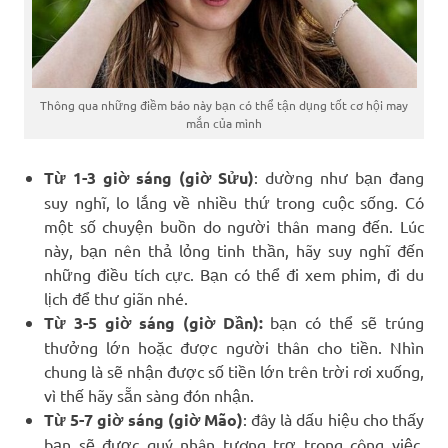
Thông qua những điềm báo này bạn có thể tận dụng tốt cơ hội may
mắn của mình
Từ 1-3 giờ sáng (giờ Sửu)
: dường như bạn đang
suy nghĩ, lo lắng về nhiều thứ trong cuộc sống. Có
một số chuyện buồn do người thân mang đến. Lúc
này, bạn nên thả lỏng tinh thần, hãy suy nghĩ đến
những điều tích cực. Bạn có thể đi xem phim, đi du
lịch để thư giãn nhé.
Từ 3-5 giờ sáng (giờ Dần):
bạn có thể sẽ trúng
thưởng lớn hoặc được người thân cho tiền. Nhìn
chung là sẽ nhận được số tiền lớn trên trời rơi xuống,
vì thế hãy sẵn sàng đón nhận.
Từ 5-7 giờ sáng (giờ Mão)
: đây là dấu hiệu cho thấy
bạn sẽ được quý nhân tương trợ trong công việc,