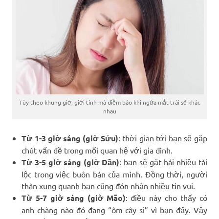
Tùy theo khung giờ, giới tính mà điềm báo khi ngứa mắt trái sẽ khác
nhau
Từ 1-3 giờ sáng (giờ Sửu)
: thời gian tới bạn sẽ gặp
chút vấn đề trong mối quan hệ với gia đình.
Từ 3-5 giờ sáng (giờ Dần)
: bạn sẽ gặt hái nhiều tài
lộc trong việc buôn bán của mình. Đồng thời, người
thân xung quanh bạn cũng đón nhận nhiều tin vui.
Từ 5-7 giờ sáng (giờ Mão)
: điều này cho thấy có
anh chàng nào đó đang “ôm cây si” vì bạn đấy. Vậy