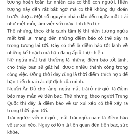
tượng hoàn toàn tự nhiên của cơ thể con người. Hiện
tượng này đến rất bất ngờ mà cơ thể không dự đoán
trước được. Một số nguyên nhân dẫn đến ngứa mắt trái
như mệt mỏi, làm việc với máy tính liên tục…
Thế nhưng, theo khía cạnh tâm lý thì hiện tượng ngứa
mắt trái lại mang đến những điềm báo có thể xảy ra
trong tương lai tới. Đây có thể là điềm báo tốt lành về
những kế hoạch mà bạn đang ấp ủ thực hiện.
Nữ ngứa mắt trái thường là những điềm báo tốt lành,
cho thấy bạn sẽ gặt hái được nhiều thành công trong
công việc. Đồng thời đây cũng là thời điểm thích hợp để
bạn triển khai các dự định của mình.
Người Ấn Độ cho rằng, ngứa mắt trái ở nữ giới là điềm
báo may mắn về tiền bạc. Thế nhưng, theo người Trung
Quốc thì đây là điềm báo về sự xui xẻo có thể xảy ra
trong thời gian tới.
Trái ngược với nữ giới, mắt trái ngứa nam là điềm báo
về sự xui xẻo. Nguy cơ lớn là liên quan đến tiền bạc, sức
khỏe.