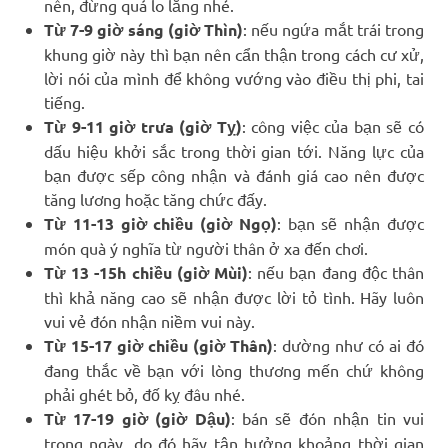
nên, đừng quá lo lắng nhé.
Từ 7-9 giờ sáng (giờ Thìn)
: nếu ngứa mắt trái trong
khung giờ này thì bạn nên cẩn thận trong cách cư xử,
lời nói của mình để không vướng vào điều thị phi, tai
tiếng.
Từ 9-11 giờ trưa (giờ Tỵ)
: công việc của bạn sẽ có
dấu hiệu khởi sắc trong thời gian tới. Năng lực của
bạn được sếp công nhận và đánh giá cao nên được
tăng lương hoặc tăng chức đấy.
Từ 11-13 giờ chiều (giờ Ngọ)
: bạn sẽ nhận được
món quà ý nghĩa từ người thân ở xa đến chơi.
Từ 13 -15h chiều (giờ Mùi)
: nếu bạn đang độc thân
thì khả năng cao sẽ nhận được lời tỏ tình. Hãy luôn
vui vẻ đón nhận niềm vui này.
Từ 15-17 giờ chiều (giờ Thân)
: dường như có ai đó
đang thắc về bạn với lòng thương mến chứ không
phải ghét bỏ, đố kỵ đâu nhé.
Từ 17-19 giờ (giờ Dậu)
: bán sẽ đón nhận tin vui
trong ngày, do đó hãy tận hưởng khoảng thời gian