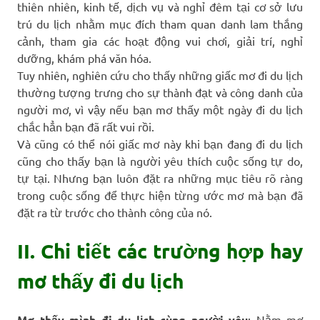
thiên nhiên, kinh tế, dịch vụ và nghỉ đêm tại cơ sở lưu
trú du lịch nhằm mục đích tham quan danh lam thắng
cảnh, tham gia các hoạt động vui chơi, giải trí, nghỉ
dưỡng, khám phá văn hóa.
Tuy nhiên, nghiên cứu cho thấy những giấc mơ đi du lịch
thường tượng trưng cho sự thành đạt và công danh của
người mơ, vì vậy nếu bạn mơ thấy một ngày đi du lịch
chắc hẳn bạn đã rất vui rồi.
Và cũng có thể nói giấc mơ này khi bạn đang đi du lịch
cũng cho thấy bạn là người yêu thích cuộc sống tự do,
tự tại. Nhưng bạn luôn đặt ra những mục tiêu rõ ràng
trong cuộc sống để thực hiện từng ước mơ mà bạn đã
đặt ra từ trước cho thành công của nó.
II. Chi tiết các trường hợp hay
mơ thấy đi du lịch
Mơ thấy mình đi du lịch cùng người yêu
: Nằm mơ