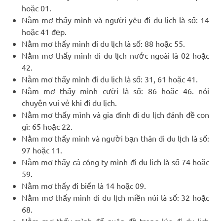
hoặc 01.
Nằm mơ thấy mình và người yêu đi du lịch là số: 14
hoặc 41 đẹp.
Nằm mơ thấy mình đi du lịch là số: 88 hoặc 55.
Nằm mơ thấy mình đi du lịch nước ngoài là 02 hoặc
42.
Nằm mơ thấy mình đi du lịch là số: 31, 61 hoặc 41.
Nằm mơ thấy mình cười là số: 86 hoặc 46. nói
chuyện vui vẻ khi đi du lịch.
Nằm mơ thấy mình và gia đình đi du lịch đánh đề con
gì: 65 hoặc 22.
Nằm mơ thấy mình và người bạn thân đi du lịch là số:
97 hoặc 11.
Nằm mơ thấy cả công ty mình đi du lịch là số 74 hoặc
59.
Nằm mơ thấy đi biển là 14 hoặc 09.
Nằm mơ thấy mình đi du lịch miền núi là số: 32 hoặc
68.