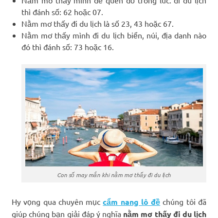
Nằm mơ thấy mình để quên đồ trong lúc. đi du lịch
thì đánh số: 62 hoặc 07.
Nằm mơ thấy đi du lịch là số 23, 43 hoặc 67.
Nằm mơ thấy mình đi du lịch biển, núi, địa danh nào
đó thì đánh số: 73 hoặc 16.
Con số may mắn khi nằm mơ thấy đi du lịch
Hy vọng qua chuyên mục
cẩm nang lô đề
chúng tôi đã
giúp chúng bạn giải đáp ý nghĩa
nằm mơ thấy đi du lịch