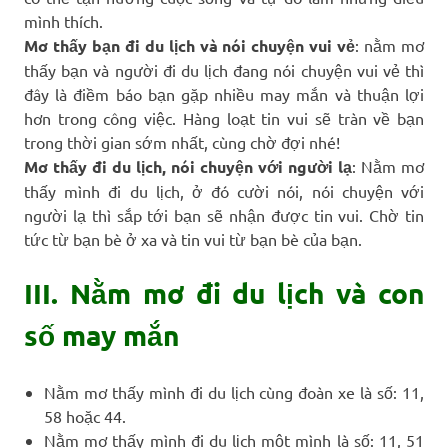
mình thích.
Mơ thấy bạn đi du lịch và nói chuyện vui vẻ
: nằm mơ
thấy bạn và người đi du lịch đang nói chuyện vui vẻ thì
đây là điềm báo bạn gặp nhiều may mắn và thuận lợi
hơn trong công việc. Hàng loạt tin vui sẽ tràn về bạn
trong thời gian sớm nhất, cùng chờ đợi nhé!
Mơ thấy đi du lịch, nói chuyện với người lạ
: Nằm mơ
thấy mình đi du lịch, ở đó cười nói, nói chuyện với
người lạ thì sắp tới bạn sẽ nhận được tin vui. Chờ tin
tức từ bạn bè ở xa và tin vui từ bạn bè của bạn.
III. Nằm mơ đi du lịch và con
số may mắn
Nằm mơ thấy mình đi du lịch cùng đoàn xe là số: 11,
58 hoặc 44.
Nằm mơ thấy mình đi du lịch một mình là số: 11, 51