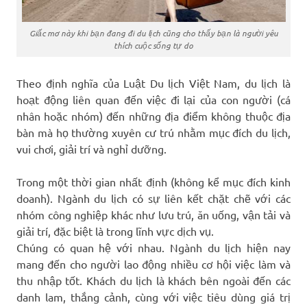
Giấc mơ này khi bạn đang đi du lịch cũng cho thấy bạn là người yêu
thích cuộc sống tự do
Theo định nghĩa của Luật Du lịch Việt Nam, du lịch là
hoạt động liên quan đến việc đi lại của con người (cá
nhân hoặc nhóm) đến những địa điểm không thuộc địa
bàn mà họ thường xuyên cư trú nhằm mục đích du lịch,
vui chơi, giải trí và nghỉ dưỡng.
Trong một thời gian nhất định (không kể mục đích kinh
doanh). Ngành du lịch có sự liên kết chặt chẽ với các
nhóm công nghiệp khác như lưu trú, ăn uống, vận tải và
giải trí, đặc biệt là trong lĩnh vực dịch vụ.
Chúng có quan hệ với nhau. Ngành du lịch hiện nay
mang đến cho người lao động nhiều cơ hội việc làm và
thu nhập tốt. Khách du lịch là khách bên ngoài đến các
danh lam, thắng cảnh, cùng với việc tiêu dùng giá trị